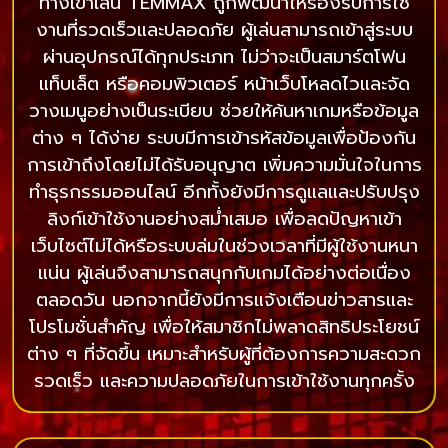
ทางเข้าเล่น TEMMAX ถูกพัฒนาให้รองรับการใช้
งานที่รวดเร็วและปลอดภัย ผู้เล่นสามารถเข้าสู่ระบบ
ผ่านอุปกรณ์ได้ทุกประเภท ไม่ว่าจะเป็นสมาร์ตโฟน
แท็บเล็ต หรือคอมพิวเตอร์ หน้าเว็บโหลดไวและจัด
วางเมนูอย่างเป็นระเบียบ ช่วยให้ค้นหาเกมหรือข้อมูล
ต่าง ๆ ได้ง่าย ระบบมีการเข้ารหัสข้อมูลเพื่อป้องกัน
การเข้าถึงโดยไม่ได้รับอนุญาต เพิ่มความมั่นใจในการ
ทำธุรกรรมออนไลน์ อีกทั้งยังมีการดูแลและปรับปรุง
ลิงก์เข้าใช้งานอย่างสม่ำเสมอ เพื่อลดปัญหาเข้า
เว็บไซต์ไม่ได้หรือระบบล่มในช่วงเวลาที่มีผู้ใช้งานหนา
แน่น ผู้เล่นจึงสามารถสนุกกับเกมได้อย่างต่อเนื่อง
ตลอดวัน นอกจากนี้ยังมีการแจ้งเตือนข่าวสารและ
โปรโมชั่นสำคัญ เพื่อให้สมาชิกไม่พลาดสิทธิประโยชน์
ต่าง ๆ ที่จัดขึ้น เหมาะสำหรับผู้ที่ต้องการความสะดวก
รวดเร็ว และความปลอดภัยในการเข้าใช้งานทุกครั้ง