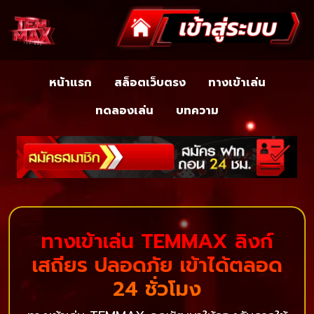
หน้าแรก
สล็อตเว็บตรง
ทางเข้าเล่น
ทดลองเล่น
บทความ
ทางเข้าเล่น TEMMAX ลิงก์
เสถียร ปลอดภัย เข้าได้ตลอด
24 ชั่วโมง